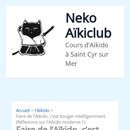
Aller
au
Neko
contenu
Aïkiclub
Cours d'Aïkido
à Saint Cyr sur
Mer
Accueil
l'Aïkido
Faire de l’Aïkido, c’est bouger intelligemment
(Réflexions sur l’Aïkido moderne 1)
Faire de l’Aïkido, c’est