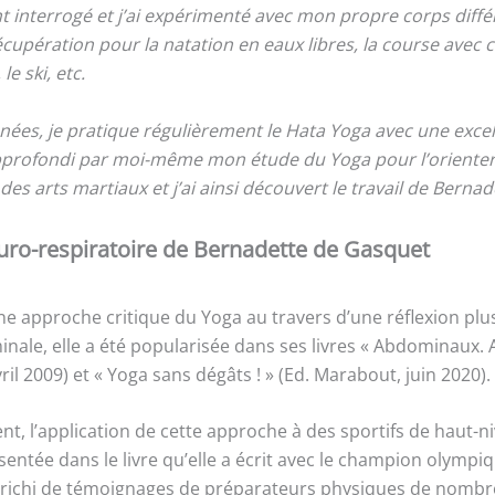
t interrogé et j’ai expérimenté avec mon propre corps dif
écupération pour la natation en eaux libres, la course avec
 le ski, etc.
ées, je pratique régulièrement le Hata Yoga avec une excel
approfondi par moi-même mon étude du Yoga pour l’oriente
s arts martiaux et j’ai ainsi découvert le travail de Berna
uro-respiratoire de Bernadette de Gasquet
ne approche critique du Yoga au travers d’une réflexion plu
ale, elle a été popularisée dans ses livres « Abdominaux. 
ril 2009) et « Yoga sans dégâts ! » (Ed. Marabout, juin 2020).
nt, l’application de cette approche à des sportifs de haut-
entée dans le livre qu’elle a écrit avec le champion olympi
richi de témoignages de préparateurs physiques de nombre