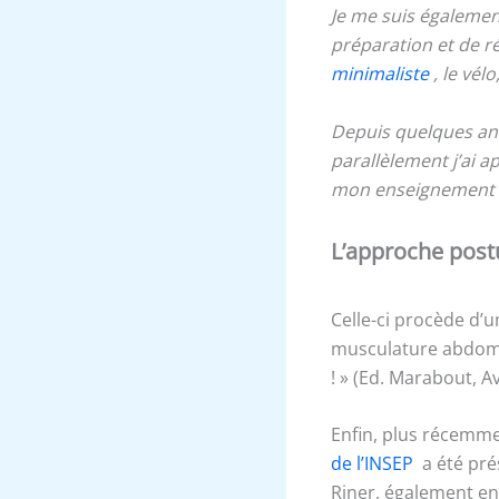
Je me suis égalemen
préparation et de r
minimaliste
, le vélo,
Depuis quelques ann
parallèlement j’ai 
mon enseignement de
L’approche post
Celle-ci procède d’u
musculature abdomin
! » (Ed. Marabout, Av
Enfin, plus récemme
de l’INSEP
a été prés
Riner, également en