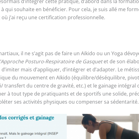
rmais d’intégrer cette pratique, d’abord dans la formation 
 à qui souhaite en bénéficier. Pour cela, je suis allé me for
 où j’ai reçu une certification professionnelle.
martiaux, il ne s’agit pas de faire un Aïkido ou un Yoga dévoy
l’Approche Posturo-Respiratoire de Gasquet
et de son élabo
s d’imiter mais d’appliquer, d’intégrer et d’adapter. Le métis
que du mouvement en Aïkido (équilibre/déséquilibre, pivot
transfert du centre de gravité, etc.) et le gainage intégral
 à tout type de pratiquants et de sportifs une solide, préc
éter ses activités physiques ou compenser sa sédentarité.