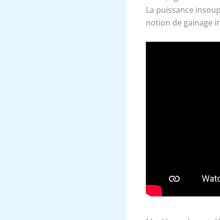
La puissance insoupç
notion de gainage in